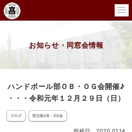
お知らせ・同窓会情報
ハンドボール部ＯＢ・ＯＧ会開催♪
・・・令和元年１２月２９日（日）
ブログ
部活動OB・OG会
投稿日 2020.01.14